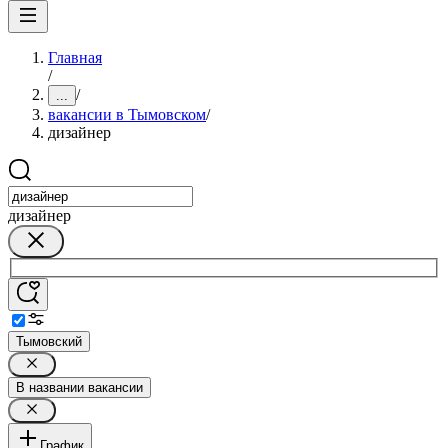
Главная
/
/
...
вакансии в Тымовском
/
дизайнер
дизайнер
Тымовский
В названии вакансии
График