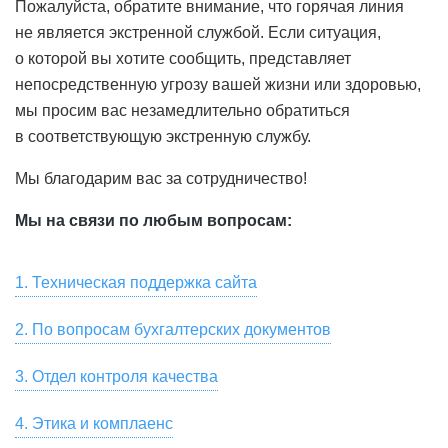
Пожалуйста, обратите внимание, что горячая линия
не является экстренной службой. Если ситуация,
о которой вы хотите сообщить, представляет
непосредственную угрозу вашей жизни или здоровью,
мы просим вас незамедлительно обратиться
в соответствующую экстренную службу.
Мы благодарим вас за сотрудничество!
Мы на связи по любым вопросам:
1. Техническая поддержка сайта
Для связи со службой технической поддержки
2. По вопросам бухгалтерских документов
пользователей, для замечаний по работе сайта и
Скачать сканы бухгалтерских документов, актов сверки,
предложений по улучшению качества услуг,
3. Отдел контроля качества
заказать их оригиналы вы можете в разделе «Мой Счет
предоставляемых HeadHunter, пожалуйста, напишите
Если вы хотите оставить отзыв о сервисе или
— Акты» онлайн-кабинета вашей компании на hh.ru.
на почту
4. Этика и комплаенс
support@hh.ru
или позвоните по номеру
появились замечания, пожелания, касающиеся
Также вы можете написать на почту
spp1doc@hh.ru
или